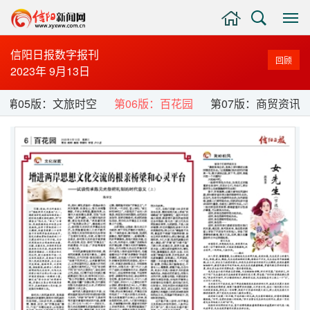
主
搜
显
页
索
示
与
信阳日报数字报刊
回顾
隐
2023年 9月13日
藏
侧
第05版：文旅时空
第06版：百花园
第07版：商贸资讯
边
栏