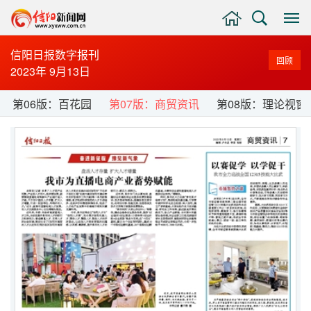
主
搜
显
页
索
示
与
信阳日报数字报刊
回顾
隐
2023年 9月13日
藏
侧
第06版：百花园
第07版：商贸资讯
第08版：理论视窗
边
栏