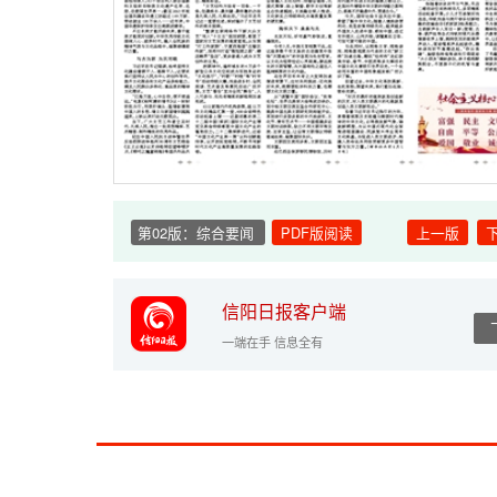
第02版：综合要闻
PDF版阅读
上一版
信阳日报客户端
一端在手 信息全有