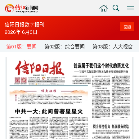
主
搜
显
页
索
示
与
信阳日报数字报刊
回顾
隐
2026年 6月3日
藏
侧
第01版：要闻
第02版：综合要闻
第03版：人大视窗
边
栏