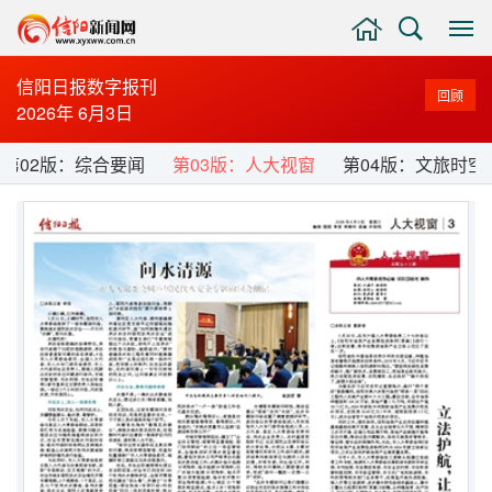
主
搜
显
页
索
示
与
信阳日报数字报刊
回顾
隐
2026年 6月3日
藏
侧
第02版：综合要闻
第03版：人大视窗
第04版：文旅时空
边
栏