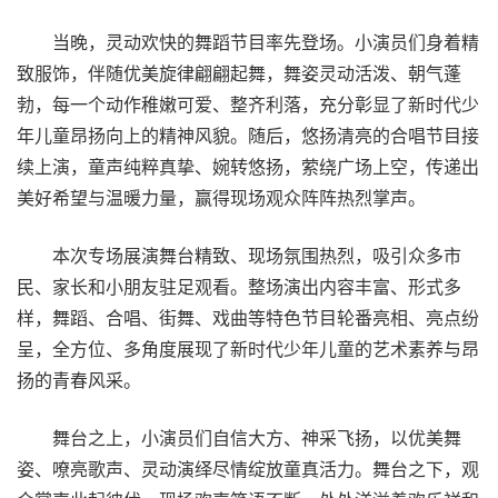
当晚，灵动欢快的舞蹈节目率先登场。小演员们身着精
致服饰，伴随优美旋律翩翩起舞，舞姿灵动活泼、朝气蓬
勃，每一个动作稚嫩可爱、整齐利落，充分彰显了新时代少
年儿童昂扬向上的精神风貌。随后，悠扬清亮的合唱节目接
续上演，童声纯粹真挚、婉转悠扬，萦绕广场上空，传递出
美好希望与温暖力量，赢得现场观众阵阵热烈掌声。
本次专场展演舞台精致、现场氛围热烈，吸引众多市
民、家长和小朋友驻足观看。整场演出内容丰富、形式多
样，舞蹈、合唱、街舞、戏曲等特色节目轮番亮相、亮点纷
呈，全方位、多角度展现了新时代少年儿童的艺术素养与昂
扬的青春风采。
舞台之上，小演员们自信大方、神采飞扬，以优美舞
姿、嘹亮歌声、灵动演绎尽情绽放童真活力。舞台之下，观