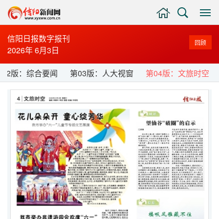
主
搜
显
页
索
示
与
信阳日报数字报刊
回顾
隐
2026年 6月3日
藏
侧
第02版：综合要闻
第03版：人大视窗
第04版：文旅时空
边
栏