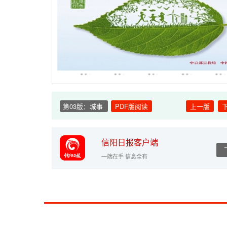
第03版：城事
PDF版阅读
上一版
信阳日报客户端
一端在手 信息全有