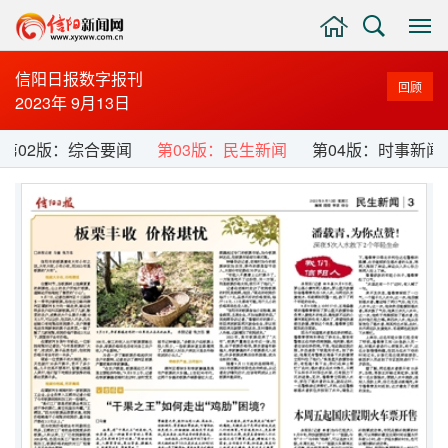
主
搜
显
页
索
示
与
信阳日报数字报刊
回顾
隐
2023年 9月13日
藏
侧
第02版：综合要闻
第03版：民生新闻
第04版：时事新闻
边
栏