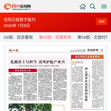
主
搜
显
页
索
示
与
信阳日报数字报刊
回顾
隐
2026年 7月8日
藏
侧
第02版：综合要闻
第03版：党建新闻
第04版：文旅时空
边
栏