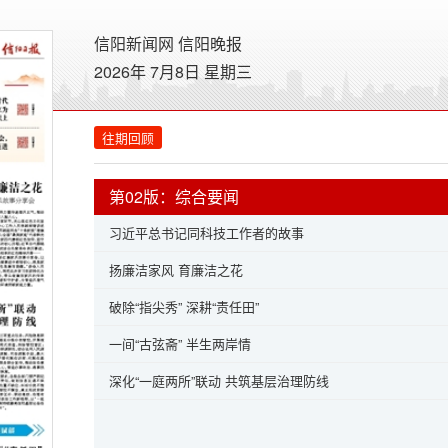
信阳新闻网
信阳晚报
2026年 7月8日 星期
三
往期回顾
第02版：综合要闻
习近平总书记同科技工作者的故事
扬廉洁家风 育廉洁之花
破除“指尖秀” 深耕“责任田”
一间“古弦斋” 半生两岸情
深化“一庭两所”联动 共筑基层治理防线