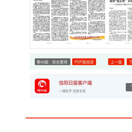
第02版：综合要闻
PDF版阅读
上一版
信阳日报客户端
一端在手 信息全有