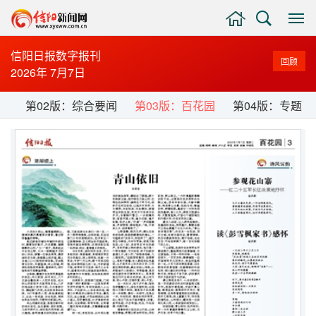
主
搜
显
页
索
示
与
信阳日报数字报刊
回顾
隐
2026年 7月7日
藏
侧
闻
第02版：综合要闻
第03版：百花园
第04版：专题
边
栏