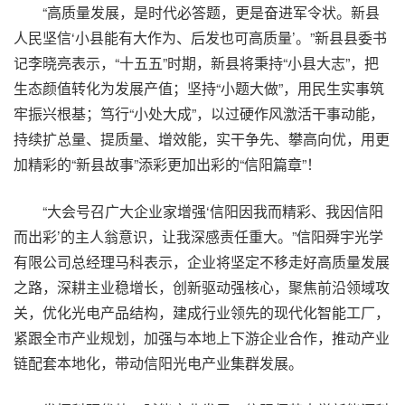
“高质量发展，是时代必答题，更是奋进军令状。新县
人民坚信‘小县能有大作为、后发也可高质量’。”新县县委书
记李晓亮表示，“十五五”时期，新县将秉持“小县大志”，把
生态颜值转化为发展产值；坚持“小题大做”，用民生实事筑
牢振兴根基；笃行“小处大成”，以过硬作风激活干事动能，
持续扩总量、提质量、增效能，实干争先、攀高向优，用更
加精彩的“新县故事”添彩更加出彩的“信阳篇章”！
“大会号召广大企业家增强‘信阳因我而精彩、我因信阳
而出彩’的主人翁意识，让我深感责任重大。”信阳舜宇光学
有限公司总经理马科表示，企业将坚定不移走好高质量发展
之路，深耕主业稳增长，创新驱动强核心，聚焦前沿领域攻
关，优化光电产品结构，建成行业领先的现代化智能工厂，
紧跟全市产业规划，加强与本地上下游企业合作，推动产业
链配套本地化，带动信阳光电产业集群发展。