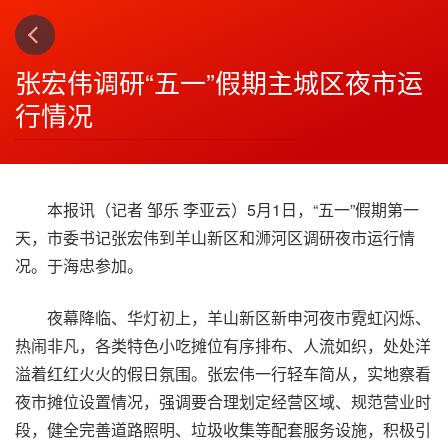
上一篇
下一篇
3
4
张宏伟调研“五一”假期主城区夜市运
行情况
本报讯（记者 邹乐 李亚云）5月1日，“五一”假期第一
天，市委书记张宏伟到羊山新区和浉河区调研夜市运行情
况。于海忠参加。
夜幕降临、华灯初上，羊山新区新申河夜市霓虹闪烁、
热闹非凡，各类特色小吃摊位有序排布、人流如织，处处洋
溢着红红火火的假日氛围。张宏伟一行轻车简从，实地察看
夜市摊位设置情况，强调要合理划定经营区域、规范营业时
段，健全完善道路照明、垃圾收集等配套服务设施，积极引