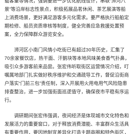
载客量等情况，强调要进一步优化航线设计，串联“浉河八
景”等沿岸标志性景点，积极拓展品茗休闲、茶艺展演等船
上消费场景，更好满足游客多元化需求。要严格执行船舶定
期检修、船员资质审核等制度，健全完善应急救援处置预
案，全力保障群众游览安全。
浉河区小南门风情小吃街已有超过30年历史，汇集了
70余家餐饮店，热干面、汗鹅块等本地风味美食香气扑鼻，
吸引众多游客前来品尝。张宏伟听取街区运营情况介绍，叮
嘱属地部门扎实做好秩序维护和交通疏导工作，督促沿街商
户落实“门前三包”责任制，深入开展用火用电用气风险隐患
排查整治，进一步加强街面巡逻值守，确保夜市平稳有序运
行。
调研期间张宏伟强调，夜间经济是体现城市文化特色和
发展活力的重要窗口，对于释放消费潜能、丰富群众生活具
有重要作用，要因地制宜差异化打造主题商圈和特色街区，