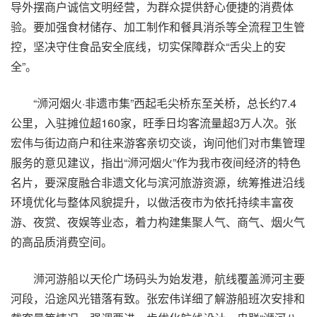
导外摆商户诚信文明经营，为群众提供舒心便捷的消费体
验。要加强食材储存、加工制作和餐具消杀等全流程卫生管
控，坚决守住食品安全底线，切实保障群众“舌尖上的安
全”。
“浉河烟火·非遗市集”西起毛尖桥东至关桥，总长约7.4
公里，入驻摊位超160家，旺季日均客流量超3万人次。张
宏伟与街边商户和往来游客亲切交谈，询问他们对市集管理
服务的意见建议，指出“浉河烟火”作为我市夜间经济的特色
名片，要深度融合非遗文化与滨河旅游资源，统筹推进沿线
环境优化与整体风貌提升，以做活夜市为依托持续丰富夜
游、夜赏、夜娱等业态，着力构建集聚人气、商气、烟火气
的高品质消费空间。
浉河游船以天伦广场码头为始发港，航线覆盖浉河主要
河段，沿途风光错落有致。张宏伟详细了解游船班次安排和