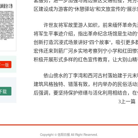
套服务，进一步加强与周边景区交通衔接，充分
区建设成为游客的“休憩驿站”和文旅宣传的“展示
许世友将军故里游人如织，前来缅怀革命先
将军生平事迹介绍，指出革命纪念场馆是生动的
创新打造沉浸式场景讲好“四个故事”，吸引更
宏伟还来到箭厂河乡实地考察列宁小学和红田惨
积极开展形式多样的红色宣传教育，让大别山精
下一版
依山傍水的丁李湾和西河古村落始建于元末
建筑风格独特、错落有致，村内举办的民俗活动
下载
后强调，要坚持保护修缮与活化利用相结合，在
宜植入非遗体验等多元消费业态，切实让古村落
上一篇
3
景区秩序，扎实做好人流车流疏导，营造文明和
郭家河省级湿地公园水光潋滟，百亩草甸绿
游客拍照打卡，处处洋溢着浓厚的假日氛围。张
Copyright © 信阳日报 All Right Reserved.