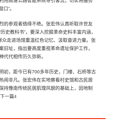
利用高速公路智能系统导引客流，切实将服务
窗口”。
烈的参观者络绎不绝。张宏伟认真听取许世友
“历史教科书”，要深入挖掘革命史料丰富内涵，
多群众走进场馆重温红色记忆、汲取奋进力量。张
案旧址，指出要高度重视革命遗址保护工作，
神代代相传历久弥新。
明初，距今已有700多年历史，门楼、石桥等古
热闹非凡。张宏伟在实地察看村史馆和古民居
保持豫南传统民居肌理风貌的基础上，因地制
焕发新活力。她还叮嘱相关部门多措并举规范
下一篇
4
谐的旅游环境。
意盎然，露营区内帐篷林立，亲水平台上众多
宏伟与景区负责人深入交流，指出要依托湿地