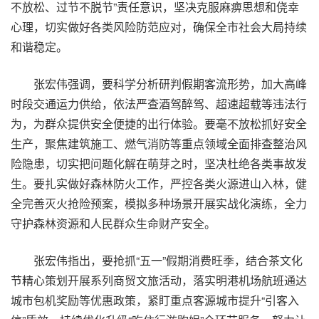
不放松、过节不脱节”责任意识，坚决克服麻痹思想和侥幸
心理，切实做好各类风险防范应对，确保全市社会大局持续
和谐稳定。
张宏伟强调，要科学分析研判假期客流形势，加大高峰
时段交通运力供给，依法严查酒驾醉驾、超速超载等违法行
为，为群众提供安全便捷的出行体验。要毫不放松抓好安全
生产，聚焦建筑施工、燃气消防等重点领域全面排查整治风
险隐患，切实把问题化解在萌芽之时，坚决杜绝各类事故发
生。要扎实做好森林防火工作，严控各类火源进山入林，健
全完善灭火抢险预案，模拟多种场景开展实战化演练，全力
守护森林资源和人民群众生命财产安全。
张宏伟指出，要抢抓“五一”假期消费旺季，结合茶文化
节精心策划开展系列商贸文旅活动，落实明港机场航班通达
城市包机奖励等优惠政策，紧盯重点客源城市提升“引客入