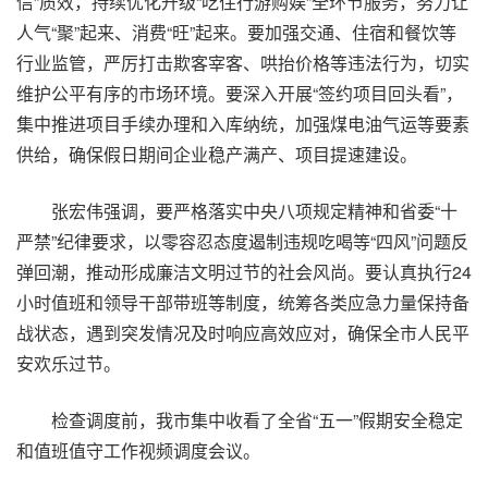
信”质效，持续优化升级“吃住行游购娱”全环节服务，努力让
人气“聚”起来、消费“旺”起来。要加强交通、住宿和餐饮等
行业监管，严厉打击欺客宰客、哄抬价格等违法行为，切实
维护公平有序的市场环境。要深入开展“签约项目回头看”，
集中推进项目手续办理和入库纳统，加强煤电油气运等要素
供给，确保假日期间企业稳产满产、项目提速建设。
张宏伟强调，要严格落实中央八项规定精神和省委“十
严禁”纪律要求，以零容忍态度遏制违规吃喝等“四风”问题反
弹回潮，推动形成廉洁文明过节的社会风尚。要认真执行24
小时值班和领导干部带班等制度，统筹各类应急力量保持备
战状态，遇到突发情况及时响应高效应对，确保全市人民平
安欢乐过节。
检查调度前，我市集中收看了全省“五一”假期安全稳定
和值班值守工作视频调度会议。