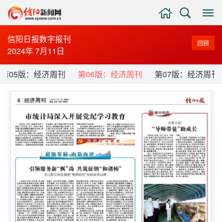
主
搜
显
页
索
示
与
信阳日报数字报刊
回顾
隐
2024年 7月11日
藏
侧
第05版：经济周刊
第06版：经济周刊
第07版：经济周刊
边
栏