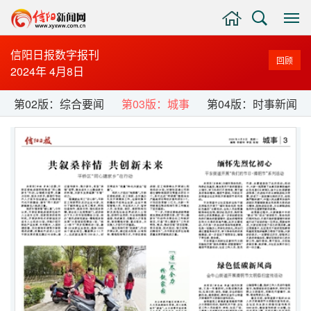
主
搜
显
页
索
示
与
信阳日报数字报刊
回顾
隐
2024年 4月8日
藏
侧
第02版：综合要闻
第03版：城事
第04版：时事新闻
边
栏