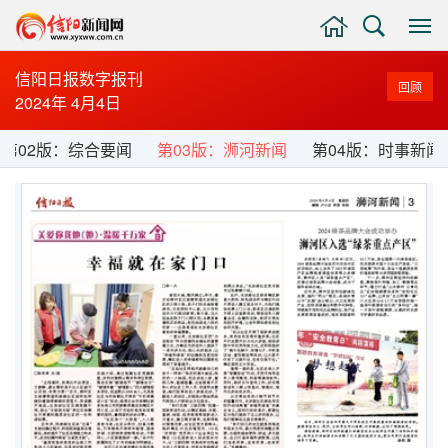
主
搜
显
页
索
示
与
信阳日报数字报刊
回顾
隐
2024年 4月4日
藏
侧
第02版：综合要闻
第03版：浉河新闻
第04版：时事新闻
边
栏