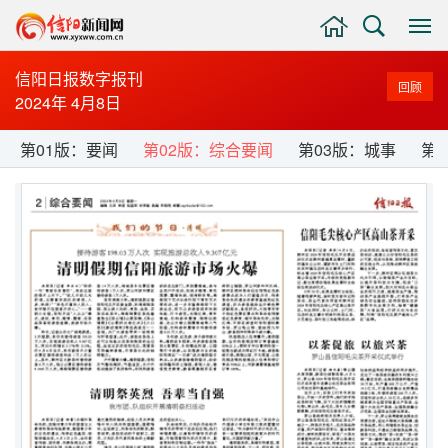
主
搜
显
页
索
示
与
信阳日报数字报刊
回顾
隐
2024年 4月8日
藏
侧
第01版：要闻
第02版：综合要闻
第03版：城事
第
边
栏