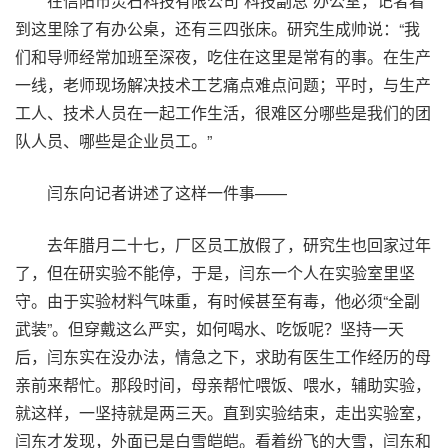
在信阳市灵石科技有限公司“科技副总”办公室，记者看
到这里除了有办公桌，还有三四张床。研究生成帅说：“我
们和导师经常加班至深夜，吃住在这里是常有的事。在生产
一线，老师现场解决技术工艺痛点难点问题；平时，与生产
工人、技术人员在一起工作生活，很难区分哪些是我们的团
队人员、哪些是企业员工。”
闫东向记者讲述了这样一件事——
去年腊月二十七，厂区员工放假了，研究生也回家过年
了，但在研实验不能停，于是，闫东一个人在实验室里坚
守。由于实验材料气味重，有时候甚至有毒，他必须“全副
武装”。但穿戴这么严实，如何喝水、吃饭呢？坚持一天
后，闫东实在没办法，情急之下，求助有医生工作经历的母
亲前来帮忙。那段时间，母亲帮忙喂饭、喂水，辅助实验，
就这样，一坚持就是两三天。直到实验结束，走出实验室，
闫东才发现，外面已是白雪皑皑。看着纷飞的大雪，闫东和