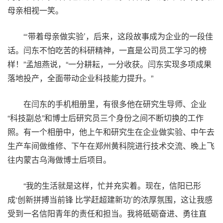
母亲相视一笑。
“‘带着母亲做实验’，后来，这段故事成为企业的一段佳
话。闫东不怕吃苦的科研精神，一直是公司员工学习的榜
样！”孟旭燕说，“一分耕耘，一分收获。闫东实现多项成果
落地投产，全面带动企业科技能力提升。”
在闫东的手机相册里，有很多他在研究生导师、企业
“科技副总”和博士后研究员三个身份之间不断切换的工作
照。有一个相册中，他上午和研究生在企业做实验、中午去
生产车间做维修、下午在郑州黄科院进行技术交流、晚上飞
往内蒙古乌海做博士后项目。
“我的生活就是这样，忙并充实着。现在，信阳已形
成‘创新拼搏当前锋 比学赶超建新功’的浓厚氛围，这让我感
受到一名信阳青年的责任和担当。我将砥砺奋进、勇往直