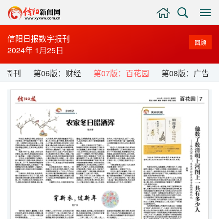
主
搜
显
页
索
示
与
信阳日报数字报刊
回顾
隐
2024年 1月25日
藏
侧
济周刊
第06版：财经
第07版：百花园
第08版：广告
边
栏