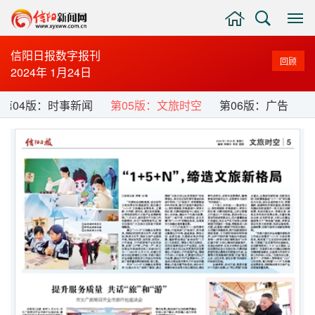
主
搜
显
页
索
示
与
信阳日报数字报刊
回顾
隐
2024年 1月24日
藏
侧
第04版：时事新闻
第05版：文旅时空
第06版：广告
边
栏