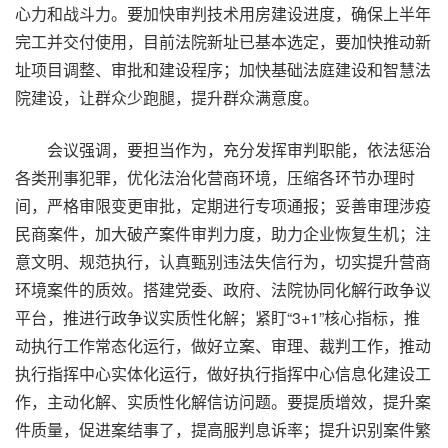
心力和战斗力。要加快审判技术用房建设进度，确保上半年
完工并交付使用，目前法院新址已基本选定，要加快推动新
址项目调整、审批和建设程序；加快基础法庭建设和智慧法
院建设，让群众少跑腿，提升群众满意度。
会议强调，要担当作为，充分发挥审判职能，依法惩治
各类刑事犯罪，优化法治化营商环境，压缩各环节办理时
间，严格审限变更审批，定期进行专项通报；妥善审理涉疫
民商案件，加大破产案件审判力度，助力企业恢复生机；注
意文明、规范执行，认真甄别违法失信行为，切实提升营商
环境案件的质效。搭建党委、政府、法院协同化解行政争议
平台，推进行政争议实质性化解；紧盯“3+1”核心指标，推
动执行工作常态化运行，做好立案、审理、裁判工作，推动
执行指挥中心实体化运行，做好执行指挥中心信息化建设工
作，主动化解、实质性化解信访问题。要提质增效，提升案
件质量，促进案结事了，提高服判息诉率；提升识别案件繁