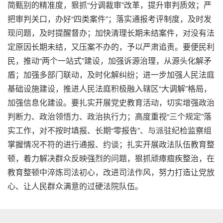
简甄别的精准度，狠抓“分调裁审”改革，提升审判质效；严
把审判关口，办好“四类案件”；落实通报考评制度，及时发
现问题，及时提醒督办；加快清理长期未结案件，对没有法
定原因长期未结，又压案不办的，予以严肃追责。要便民利
民，推动“两个一站式”建设，加强诉源治理，从源头化解矛
盾；加强多部门联动，及时化解纠纷；进一步加强人民法庭
基础设施建设，推进人民法庭积极融入辖区“大调解”格局，
加强信息化建设。要扎实开展党史教育活动，切实增强政治
判断力、政治领悟力、政治执行力；高度重视“三个规定”落
实工作，对不按时填报、长期“零报告”、与派驻纪检监察组
掌握情况不符的进行通报、约谈；扎实开展政法队伍教育整
顿，着力解决群众反映强烈的问题，狠抓顽瘴痼疾整治，在
教育整顿中淬炼司法初心，改进司法作风，努力打造让党放
心、让人民群众满意的过硬法院队伍。