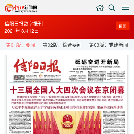
主
搜
显
页
索
示
与
信阳日报数字报刊
回顾
隐
2021年 3月12日
藏
侧
第01版：要闻
第02版：综合要闻
第03版：党建新闻
边
栏