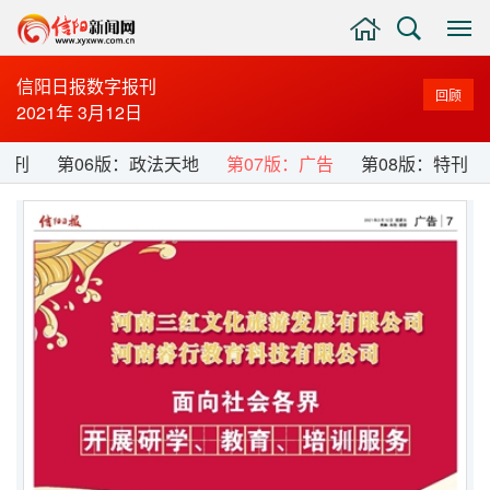
主
搜
显
页
索
示
与
信阳日报数字报刊
回顾
隐
2021年 3月12日
藏
侧
周刊
第06版：政法天地
第07版：广告
第08版：特刊
边
栏