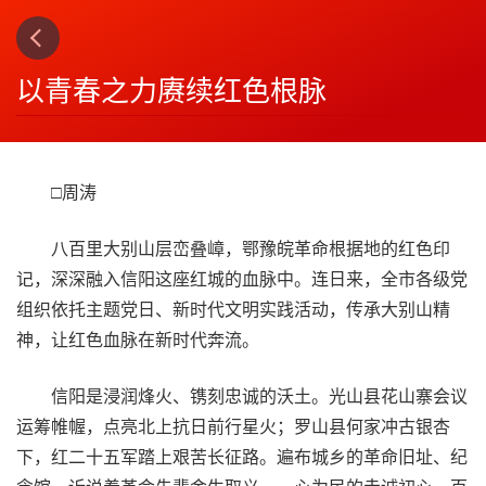
上一篇
下一篇
3
4
以青春之力赓续红色根脉
□周涛
八百里大别山层峦叠嶂，鄂豫皖革命根据地的红色印
记，深深融入信阳这座红城的血脉中。连日来，全市各级党
组织依托主题党日、新时代文明实践活动，传承大别山精
神，让红色血脉在新时代奔流。
信阳是浸润烽火、镌刻忠诚的沃土。光山县花山寨会议
运筹帷幄，点亮北上抗日前行星火；罗山县何家冲古银杏
下，红二十五军踏上艰苦长征路。遍布城乡的革命旧址、纪