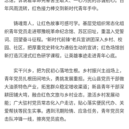
念馆，诉说着革命先辈舍生取义、一心为民的赤诚初心。百
年风雨流转，红色接力棒交到新时代青年手中。
铸魂育人，让红色故事可感可学。基层党组织常态化组
织青年党员走进鄂豫皖革命纪念馆、苏区旧址，重温入党誓
词、回望奋斗征程。“新时代前锋”老兵宣讲团深入乡村、校
园、社区，把厚重党史转化为通俗生动的宣讲；红色场馆创
新打造沉浸式红色研学课程，让英雄事迹走进青年心底。
实干兴乡，把为民初心落地生根。乡村振兴主战场上，
青年党员扎根田间地头，勇挑发展重担。光山县党员干部做
大油茶特色产业，拓宽群众稳定增收渠道；新县青年干部深
耕田铺大塆，融合红色文旅与乡村业态，激活乡村发展动
能；广大驻村党员常态化入户走访，贴心落实便民代办、关
爱帮扶等民生实事。遇到汛期险情、应急任务，青年党员突
击队冲锋一线，擦亮党员底色。