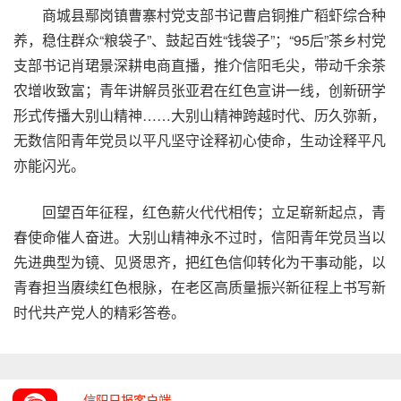
商城县鄢岗镇曹寨村党支部书记曹启铜推广稻虾综合种
养，稳住群众“粮袋子”、鼓起百姓“钱袋子”；“95后”茶乡村党
支部书记肖珺景深耕电商直播，推介信阳毛尖，带动千余茶
农增收致富；青年讲解员张亚君在红色宣讲一线，创新研学
形式传播大别山精神……大别山精神跨越时代、历久弥新，
无数信阳青年党员以平凡坚守诠释初心使命，生动诠释平凡
亦能闪光。
回望百年征程，红色薪火代代相传；立足崭新起点，青
春使命催人奋进。大别山精神永不过时，信阳青年党员当以
先进典型为镜、见贤思齐，把红色信仰转化为干事动能，以
青春担当赓续红色根脉，在老区高质量振兴新征程上书写新
时代共产党人的精彩答卷。
信阳日报客户端