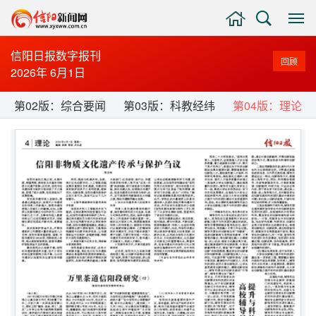
主
搜
显
页
索
示
与
信阳日报数字报刊
回顾
隐
2026年 6月1日
藏
侧
第02版：综合要闻
第03版：科教经纬
第04版：理论
边
栏