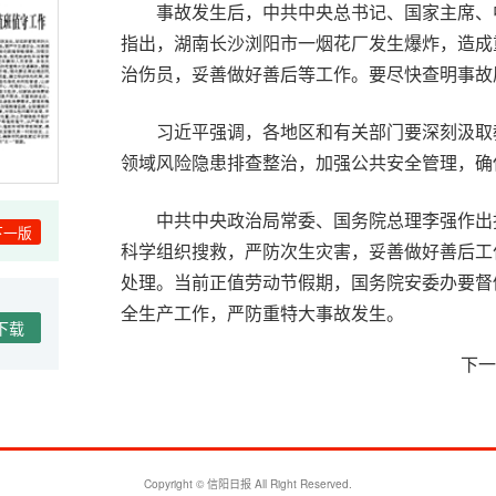
事故发生后，中共中央总书记、国家主席、
指出，湖南长沙浏阳市一烟花厂发生爆炸，造成
治伤员，妥善做好善后等工作。要尽快查明事故
习近平强调，各地区和有关部门要深刻汲取
领域风险隐患排查整治，加强公共安全管理，确
中共中央政治局常委、国务院总理李强作出
下一版
科学组织搜救，严防次生灾害，妥善做好善后工
处理。当前正值劳动节假期，国务院安委办要督
全生产工作，严防重特大事故发生。
下载
下一
根据习近平重要指示和李强要求，应急管理
力量全力做好伤员救治和现场处置等工作。目前
温馨
Copyright © 信阳日报 All Right Reserved.