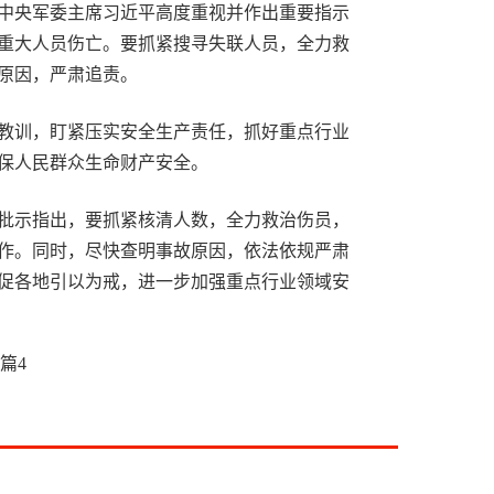
中央军委主席习近平高度重视并作出重要指示
重大人员伤亡。要抓紧搜寻失联人员，全力救
原因，严肃追责。
教训，盯紧压实安全生产责任，抓好重点行业
保人民群众生命财产安全。
批示指出，要抓紧核清人数，全力救治伤员，
作。同时，尽快查明事故原因，依法依规严肃
促各地引以为戒，进一步加强重点行业领域安
篇
4
部已派出工作组赶赴现场指导。湖南省已组织
，各项工作正在进行中。
提示