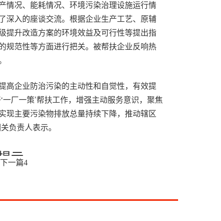
产情况、能耗情况、环境污染治理设施运行情
了深入的座谈交流。根据企业生产工艺、原辅
级提升改造方案的环境效益及可行性等提出指
的规范性等方面进行把关。被帮扶企业反响热
。
提高企业防治污染的主动性和自觉性，有效提
‘一厂一策’帮扶工作，增强主动服务意识，聚焦
实现主要污染物排放总量持续下降，推动辖区
相关负责人表示。
提示
下一篇
4