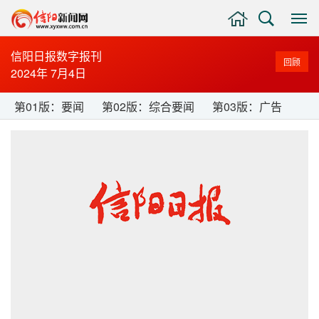
主
搜
显
页
索
示
与
信阳日报数字报刊
回顾
隐
2024年 7月4日
藏
侧
第01版：要闻
第02版：综合要闻
第03版：广告
边
栏
第04版：时事新闻
第05版：经济周刊
第06版：经济周刊
第07版：经济周刊
第08版：经济周刊