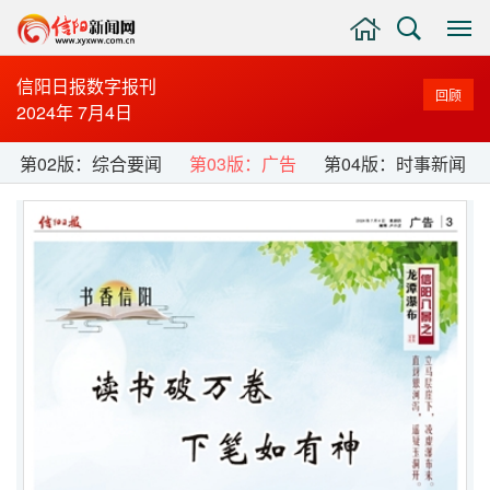
主
搜
显
页
索
示
与
信阳日报数字报刊
回顾
隐
2024年 7月4日
藏
侧
第02版：综合要闻
第03版：广告
第04版：时事新闻
边
栏