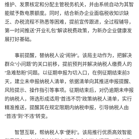
维护、发票核定和分配主管税务机关，并由系统自动为其智
能赋予数电票额度。同时，结合新办企业面临税收知识缺
乏、办税流程不熟悉等困难，提前宣传跟进，全过程辅导，
第一时间推送“开业礼包”解读税费政策，为新办企业健康发
展打好基础。
事前提醒，替纳税人设“闹钟”。该局主动作为，把解决
群众“小问题”的关口前移，提前预判并解决纳税人缴费人的
“急难愁盼”问题。以征期申报为切入口，在例征期结束前3
天，建立未申报纳税人清单，依据清单向其推送申报提醒、
风险提示、操作指引等事项。征期结束后，对仍逾期未申报
的纳税人，筛选形成适用“首违不罚”政策纳税人清单，实行
精准推送，提醒其在规定限期内纳税申报，引导纳税人由
“首违”到“不违”转变。
智慧互联，帮纳税人享“便利”。该局推行优质高效智能