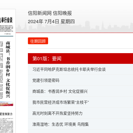
信阳新闻网
信阳晚报
2024年 7月4日 星期
四
往期回顾
第01版：要闻
习近平同哈萨克斯坦总统托卡耶夫举行会谈
党建引领是密码
商城县：书香润乡村 文化促振兴
我市民营经济成市场繁荣“主枝干”
高光时刻离不开热爱坚持努力
淮南湿地：生态优 环境美 鸟翔集