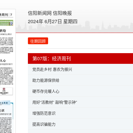
信阳新闻网
信阳晚报
2024年 6月27日 星期
四
往期回顾
第07版：经济周刊
党员赴乡村 惠农为振兴
助力能源保供给
硬币存兑暖人心
用好“活教材” 敲响“警示钟”
增强防范意识
提高识骗能力