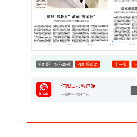
第07版：经济周刊
PDF版阅读
上一版
信阳日报客户端
一端在手 信息全有