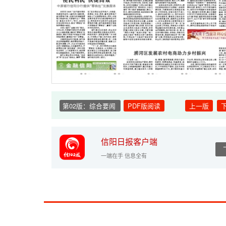
第02版：综合要闻
PDF版阅读
上一版
信阳日报客户端
一端在手 信息全有