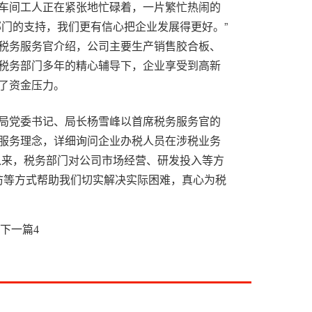
车间工人正在紧张地忙碌着，一片繁忙热闹的
部门的支持，我们更有信心把企业发展得更好。”
税务服务官介绍，公司主要生产销售胶合板、
税务部门多年的精心辅导下，企业享受到高新
了资金压力。
局党委书记、局长杨雪峰以首席税务服务官的
服务理念，详细询问企业办税人员在涉税业务
以来，税务部门对公司市场经营、研发投入等方
走访等方式帮助我们切实解决实际困难，真心为税
下一篇
4
时，结合税收职能，强化税收风险提醒，助推企业
服务官们深入了解企业现阶段的生产经营状
，对涉税风险点进行了提醒，对涉及环保处罚
讨交流，达成税企合作共识。“非常感谢税务部