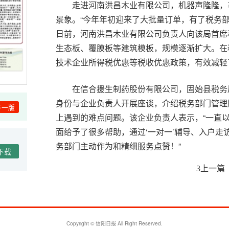
走进河南洪昌木业有限公司，机器声隆隆，
景象。“今年年初迎来了大批量订单，有了税务
日前，河南洪昌木业有限公司负责人向该局首席
生态板、覆膜板等建筑模板，规模逐渐扩大。在
技术企业所得税优惠等税收优惠政策，有效减轻
在信合援生制药股份有限公司，固始县税务
身份与企业负责人开展座谈，介绍税务部门管理
下一版
上遇到的难点问题。该企业负责人表示，“一直
面给予了很多帮助，通过‘一对一’辅导、入户
务部门主动作为和精细服务点赞！”
下载
上一篇
3
据了解，该局开展“万人助万企”活动的同
行稳致远。在华阳长青投资有限公司，首席税务
况，听取关于电氢氨醇项目建设推进情况的介绍
的相关政策进行了辅导，双方就涉税问题进行探
Copyright © 信阳日报 All Right Reserved.