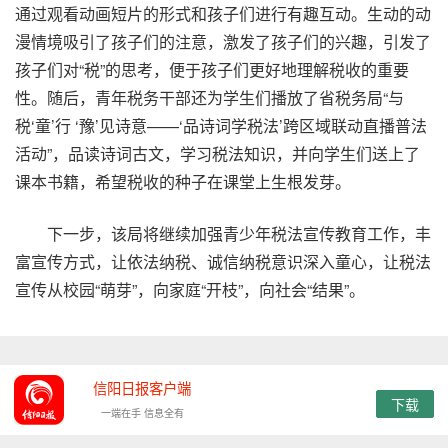
通过观看动画短片的形式和孩子们进行有趣互动。生动的动
漫情境吸引了孩子们的注意，激发了孩子们的兴趣，引发了
孩子们对“税”的思考，便于孩子们更好地理解税收的重要
性。随后，青年税务干部还为学生们播放了省税务局“与
税‘童’行 ‘豫’见诗意——‘品诗词学税法’跨区域联动直播普法
活动”，品读诗词古文，学习税法知识，并向学生们送上了
课本书籍，希望税收的种子在课堂上生根发芽。
下一步，该局将继续加强青少年税法宣传教育工作，丰
富宣传方式，让依法纳税、诚信纳税意识深入童心，让税法
宣传从校园“萌芽”，向家庭“开枝”，向社会“结果”。
信阳日报客户端
下载
一端在手 信息全有