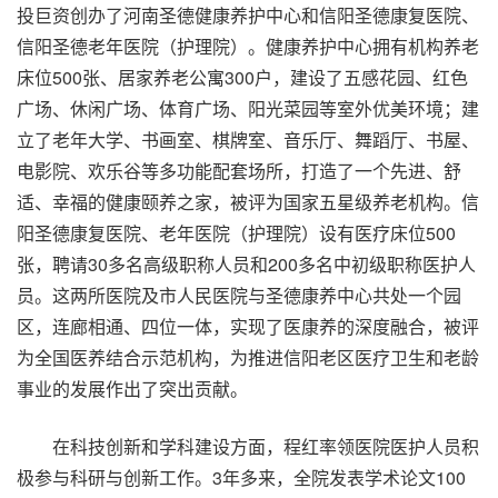
投巨资创办了河南圣德健康养护中心和信阳圣德康复医院、
信阳圣德老年医院（护理院）。健康养护中心拥有机构养老
床位500张、居家养老公寓300户，建设了五感花园、红色
广场、休闲广场、体育广场、阳光菜园等室外优美环境；建
立了老年大学、书画室、棋牌室、音乐厅、舞蹈厅、书屋、
电影院、欢乐谷等多功能配套场所，打造了一个先进、舒
适、幸福的健康颐养之家，被评为国家五星级养老机构。信
阳圣德康复医院、老年医院（护理院）设有医疗床位500
张，聘请30多名高级职称人员和200多名中初级职称医护人
员。这两所医院及市人民医院与圣德康养中心共处一个园
区，连廊相通、四位一体，实现了医康养的深度融合，被评
为全国医养结合示范机构，为推进信阳老区医疗卫生和老龄
事业的发展作出了突出贡献。
在科技创新和学科建设方面，程红率领医院医护人员积
极参与科研与创新工作。3年多来，全院发表学术论文100