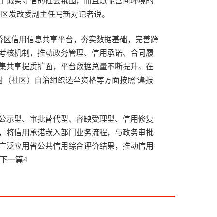
了诚实守信的社会氛围，而且赋能营商环境的
桥区发改委副主任马新对记者说。
平桥区信用信息共享平台，夯实数据基础，完善跨
考核机制，推动政务管理、信用承诺、合同履
集共享提质扩面，平台数据总量不断提升。在
村（社区）自治组织选举资格等方面按照“逢报
公示型、审批替代型、容缺受理型、信用修复
，将信用承诺嵌入部门业务流程，与政务审批
广泛应用省公共信用综合评价结果，推动信用
场监管、交通运输、卫生健康、食品药品、工程建
下一篇
4
施，对诚信守法企业无事不扰，对违法失信企业
主动告知书“双书同达”工作机制，切实保障信用
纾困的服务理念。完善联合奖惩系统，嵌入公
批综合管理等业务系统，覆盖奖惩“发起、响