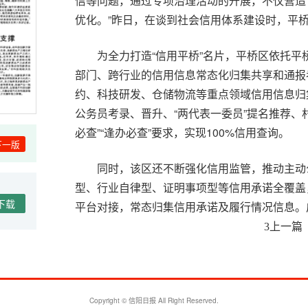
信等问题，通过专项治理活动的开展，不仅营造
优化。”昨日，在谈到社会信用体系建设时，平
为全力打造“信用平桥”名片，平桥区依托
部门、跨行业的信用信息常态化归集共享和通报
约、科技研发、仓储物流等重点领域信用信息归
公务员考录、晋升、“两代表一委员”提名推荐、
必查”“逢办必查”要求，实现100%信用查询。
下一版
同时，该区还不断强化信用监管，推动主动
型、行业自律型、证明事项型等信用承诺全覆盖
下载
平台对接，常态归集信用承诺及履行情况信息。
监管和“双随机、一公开”监管深度融合，在市
上一篇
3
设等84个领域采取信用分级分类差异化监管措
加强监管。全面推行行政处罚决定书与信用修复
主体的合法权益，充分彰显部门温情执法、助企
Copyright © 信阳日报 All Right Reserved.
共资源交易、政务服务、投资项目审批、项目审