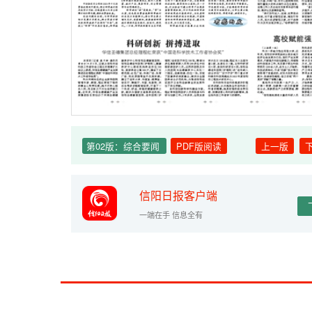
第02版：综合要闻
PDF版阅读
上一版
信阳日报客户端
一端在手 信息全有