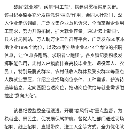
破解“就业难”，缓解“用工荒”，搭建供需桥梁是关键。
该县纪委监委充分发挥派驻“探头”作用，会同人社部门，深
入企业走访调研，广泛收集企业意见诉求，全面掌握企业用
工需求，努力开源拓岗，扩大就业容量。通过“云上新县”、
县人社局网站、万人助万企工作群等平台，广泛发布50家本
地企业1896个岗位，以及22家外地企业2714个岗位的招聘
信息，让“信息多跑路、求职者少跑腿”。各乡镇纪委积极发
挥职能作用，走村入户摸底排查高校毕业生、退役军人、农
民工，特别是脱贫群众、农村低收入群体及受灾群众等重点
人群就业意愿，介绍企业招聘岗位条件、工种需求、薪资待
遇等信息，定向匹配合适岗位，推动岗位供给与就业需求碰
撞出“意向火花”。
该县纪委监委全程跟进，开展“春风行动”重点监督，为
稳就业、惠民生、促发展保驾护航。督促人社部门通过现场
招聘、线上招聘、直播带岗、送工入企等方式，全力优化就