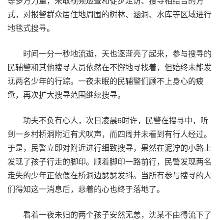
等多方力量，采取视频巡查和徒步走访、搜寻相结合的方
式，对报警群众居住地周围的树林、涵洞、水库等区域进行
地毯式搜寻。
时间一分一秒地流逝，天也逐渐亮了起来，参与搜寻的
民辅警和其他搜寻人员依然在不懈地寻找着，但始终未能发
现两名少年的行踪。一夜未眠的民辅警们顾不上身心的疲
惫，再次扩大搜寻范围继续搜寻。
功夫不负有心人，次日凌晨6时许，民警在搜寻中，听
到一乡村桥洞附近有犬吠声，而四周并未看到有行人经过。
于是，民警立即对附近进行细致搜寻，果然在泥泞的小路上
发现了孩子行走的脚印。顺着脚印一路前行，民警发现两名
走失的少年正依偎在桥洞边瑟瑟发抖。当所有参与搜寻的人
们得知这一消息后，悬着的心也终于落地了。
看着一夜未归的两个孩子安然无恙，沈某不由得流下了