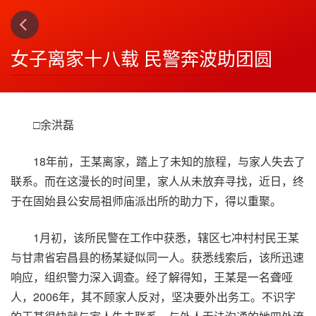
上一篇
下一篇
3
4
女子离家十八载 民警奔波助团圆
□余洪磊
18年前，王某离家，踏上了未知的旅程，与家人失去了
联系。而在这漫长的时间里，家人从未放弃寻找，近日，终
于在固始县公安局祖师庙派出所的助力下，得以重聚。
1月初，该所民警在工作中获悉，辖区七冲村村民王某
与甘肃省宕昌县的杨某疑似同一人。获悉线索后，该所迅速
响应，组织警力深入调查。经了解得知，王某是一名聋哑
人，2006年，其不顾家人反对，坚决要外出务工。不识字