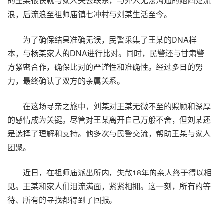
的王某很快就与家人失去联系，与外人无法沟通的她四处流
浪，后流浪至祖师庙镇七冲村与刘某生活至今。
为了确保结果准确无误，民警采集了王某的DNA样
本，与杨某家人的DNA进行比对。同时，民警还与甘肃警
方紧密合作，确保比对的严谨性和准确性。经过多日的努
力，最终确认了双方的亲属关系。
在这场寻亲之旅中，刘某对王某无微不至的照顾和深厚
的感情成为关键。尽管对王某离开自己万般不舍，但刘某还
是选择了理解和支持。他多次与民警交流，帮助王某与家人
团聚。
近日，在祖师庙派出所内，失散18年的亲人终于得以相
见。王某和家人们泪流满面，紧紧相拥。这一刻，所有的等
待、所有的寻找都得到了回报。