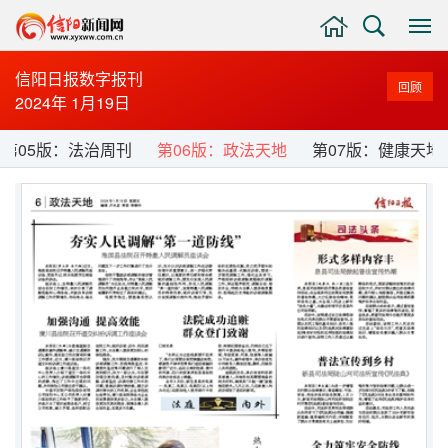
主
搜
显
页
索
示
与
信阳日报数字报刊
回顾
隐
2024年 1月19日
藏
侧
第05版：法治周刊
第06版：政法天地
第07版：健康天地
边
栏