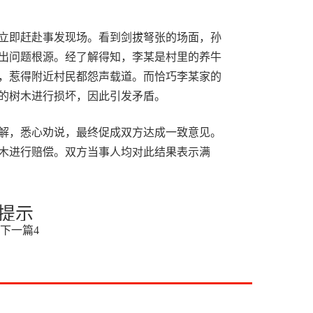
立即赶赴事发现场。看到剑拔弩张的场面，孙
出问题根源。经了解得知，李某是村里的养牛
，惹得附近村民都怨声载道。而恰巧李某家的
的树木进行损坏，因此引发矛盾。
解，悉心劝说，最终促成双方达成一致意见。
木进行赔偿。双方当事人均对此结果表示满
提示
下一篇
4