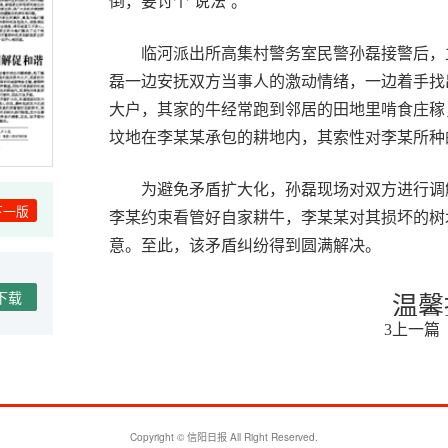
倒，要讨个“说法”。
临河派出所高集村警务室民警孙磊接警后，
磊一边安抚双方当事人的激动情绪，一边着手找
大户，其家的牛经常跑到邻居的田地里啃食庄稼
坟地在李某某承包的耕地内，其索性对李某所种
为避免矛盾扩大化，孙磊现场对双方进行调
下一版
李某约束看管好自家耕牛，李某某对其损坏的树
意。至此，该矛盾纠纷得到圆满解决。
温馨
下载
上一篇
3
Copyright © 信阳日报 All Right Reserved.