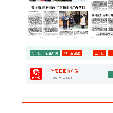
第05版：法治周刊
PDF版阅读
上一版
信阳日报客户端
一端在手 信息全有