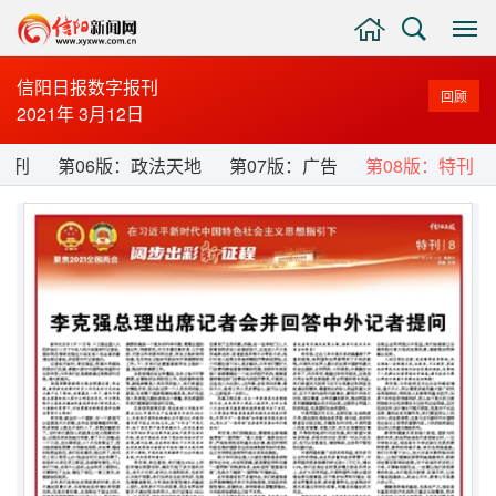
主
搜
显
页
索
示
与
信阳日报数字报刊
回顾
隐
2021年 3月12日
藏
侧
周刊
第06版：政法天地
第07版：广告
第08版：特刊
边
栏