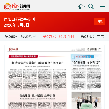
主
搜
显
页
索
示
与
信阳日报数字报刊
回顾
隐
2026年 8月6日
藏
侧
第06版：经济周刊
第07版：经济周刊
第08版：广告
边
栏