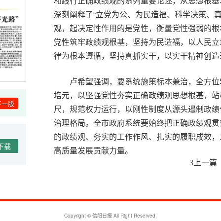
和践行正确政绩观的系列重要论述，从思想根基
深刻阐释了“立党为公、为民造福、科学决策、
观，起决定性作用的是党性，衡量党性强弱的根
党性筑牢政绩观根基，坚持为民造福，以人民立
律为根本遵循，坚持真抓实干，以实干精神创造
卢希望强调，要系统施策标本兼治，全方位
培元，以坚强党性夯实正确政绩观思想根基，站
下一版
尺，规范权力运行，以刚性制度从源头遏制政绩
治理格局。全市政府系统要始终把正确政绩观贯
的政绩观、务实的工作作风、扎实的履职成效，
下载
高质量发展贡献力量。
上一篇
3
温馨
Copyright © 信阳日报 All Right Reserved.