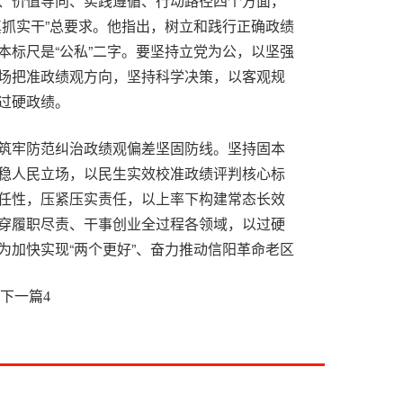
、价值导向、实践遵循、行动路径四个方面，
真抓实干”总要求。他指出，树立和践行正确政绩
本标尺是“公私”二字。要坚持立党为公，以坚强
场把准政绩观方向，坚持科学决策，以客观规
过硬政绩。
筑牢防范纠治政绩观偏差坚固防线。坚持固本
稳人民立场，以民生实效校准政绩评判核心标
任性，压紧压实责任，以上率下构建常态长效
穿履职尽责、干事创业全过程各领域，以过硬
为加快实现“两个更好”、奋力推动信阳革命老区
下一篇
4
提示