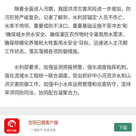
随着全面进入汛期，我国洪涝灾害风险进一步增加，防
汛形势严峻复杂。记者了解到，水利部锚定“人员不伤亡、
水库不垮坝、重要堤防不决口、重要基础设施不受冲击”和
“确保城乡供水安全、确保灌区农作物时令灌溉用水需求、
确保规模化养殖和大牲畜用水安全”目标，迅速进入主汛期
工作状态，落实落细各项防御措施。
水利部要求，加强监测预报预警，强化调度指挥机制，
强化流域水工程统一联合调度，突出抓好中小河流洪水和山
洪灾害防御工作，加强中小水库运用管理和巡查防守，坚持
旱涝同防同治，协同配合凝聚合力。
信阳日报客户端
下载
一端在手 信息全有