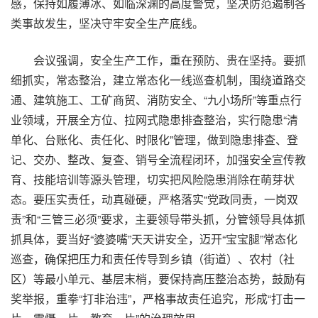
感，保持如履薄冰、如临深渊的高度警觉，坚决防范遏制各
类事故发生，坚决守牢安全生产底线。
会议强调，安全生产工作，重在预防、贵在坚持。要抓
细抓实，常态整治，建立常态化一线巡查机制，围绕道路交
通、建筑施工、工矿商贸、消防安全、“九小场所”等重点行
业领域，开展全方位、拉网式隐患排查整治，实行隐患“清
单化、台账化、责任化、时限化”管理，做到隐患排查、登
记、交办、整改、复查、销号全流程闭环，加强安全宣传教
育、技能培训等源头管理，切实把风险隐患消除在萌芽状
态。要压实责任，动真碰硬，严格落实“党政同责，一岗双
责”和“三管三必须”要求，主要领导带头抓，分管领导具体抓
抓具体，要当好“婆婆嘴”天天讲安全，迈开“宝宝腿”常态化
巡查，确保把压力和责任传导到乡镇（街道）、农村（社
区）等最小单元、基层末梢，要保持高压整治态势，鼓励有
奖举报，重拳“打非治违”，严格事故责任追究，形成“打击一